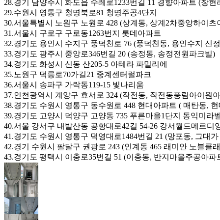
28.경기 남양주시 화도읍 수레로1233번길 11 경향아파트 (창현리
29.수원시 영통구 청명북로81 청명주공4단지
30.서울특별시 노원구 노원로 428 (상계동, 상계2차중앙하이츠
31.서울시 구로구 구로동1263번지 롯데아파트
32.경기도 용인시 수지구 풍덕천로 76 (풍덕천동, 용인수지 신
33.경기도 광주시 중앙로346번길 20 (송정동, 송정전원파크빌)
34.경기도 화성시 신동 산205-5 아테라 파밀리에
35.노원구 덕릉로70가길21 중계센터럴파크
36.서울시 송파구 가락동119-15 빛나리움
37.인천광역시 계양구 효서로 324 (작전동, 작전동풍림아이원
38.경기도 수원시 영통구 동수원로 448 현대아파트 ( 매탄동, 
39.경기도 고양시 덕양구 고양동 735 푸른마을1단지 동익미라
40.서울 강서구 내발산동 공항대로42길 54-26 강서월드메르디
41.경기도 수원시 영통구 덕영대로1484번길 21 (망포동, 그대
42.경기 수원시 팔달구 권광로 243 (인계동 465 래미안 노블클래
43.경기도 평택시 이충로35번길 51 (이충동, 반지마을주공아파트