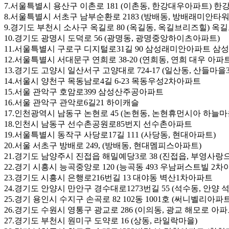
7.서울특별시 용산구 이촌로 181 (이촌동, 한강대우아파트) 한
8.서울특별시 서초구 남부순환로 2183 (방배동, 방배래미안타워
9.경기도 부천시 소사구 옥길로 80 (옥길동, 옥길브리즈힐) 
10.경기도 광명시 도덕로 56 (광명동, 광명중앙하이츠아파트)
11.서울특별시 구로구 디지털로31길 90 삼성래미안아파트 
12.서울특별시 서대문구 연희로 38-20 (연희동, 연희 대우 아파트
13.경기도 고양시 일산서구 고양대로 724-17 (일산동, 산들마
14.서울시 양천구 목동남로4길 6-23 목동우성2차아파트
15.서울 관악구 호암로399 삼성산주공아파트
16.서울 관악구 관악로6길21 하이캐슬
17.인천광역시 남동구 논현로 45 (논현동, 논현휴먼시아 하늘마
18.인천시 남동구 선수촌공원로85번지 선수촌아파트
19.서울특별시 동작구 사당로17길 111 (사당동, 현대아파트)
20.서울 서초구 방배로 249, (방배동, 현대멤피스아파트)
21.경기도 남양주시 진접읍 해밀예당3로 38 (진접읍, 부영사랑
22.경기 시흥시 능곡중앙로 120 (능곡동 493 우남퍼스트빌 2차
23.경기도 시흥시 은행로216번길 13 대야동 벽산1차아파트
24.경기도 안양시 만안구 경수대로1273번길 55 (석수동, 안양
25.경기 용인시 수지구 손곡로 82 102동 1001호 (써니벨리아파트
26.경기도 수원시 영통구 광교로 286 (이의동, 광교 해모로 아파
27.경기도 부천시 원미구 도약로 16 (상동, 라일락마을)