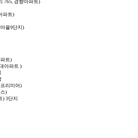
 765, 경향아파트)
아파트)
정마을9단지)
아파트)
현대아파트 )
벨
앙
가 프리미어)
스)
) 3단지