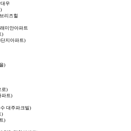
강대우
)
옥길브리즈힐
삼성래미안아파트
)
을3단지아파트)
을)
으로)
아파트)
 석수 대주파크빌)
)
트)