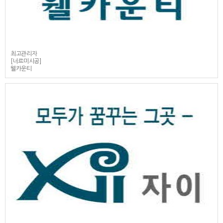
최고관리자
[너르미시공]
웰카운티