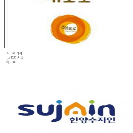
최고관리자
[너르미시공]
해모로