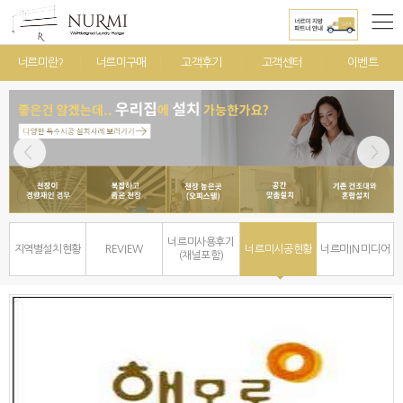
너르미란?
너르미구매
고객후기
고객센터
이벤트
너르미사용후기
지역별설치현황
REVIEW
너르미시공현황
너르미IN 미디어
(채널포함)