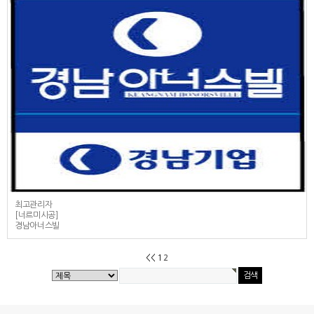
최고관리자
[너르미시공]
경남아너스빌
2
<<
1