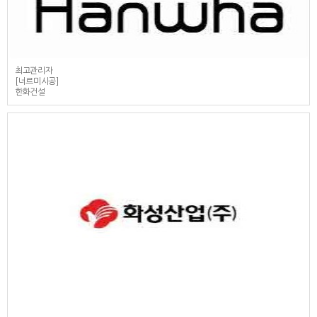
최고관리자
[너르미시공]
한화건설