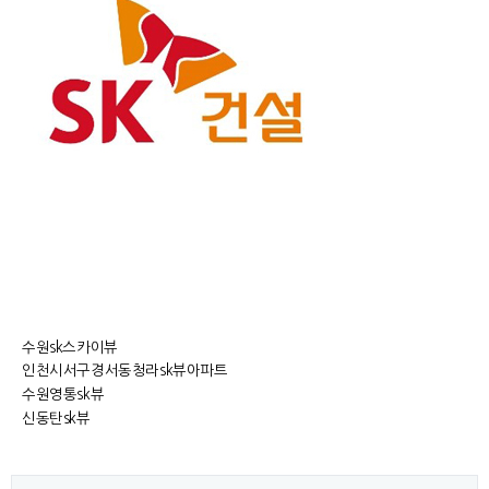
수원sk스카이뷰
인천시서구경서동청라sk뷰아파트
수원영통sk뷰
신동탄sk뷰