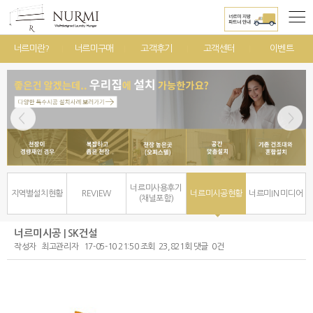
너르미란?
너르미구매
고객후기
고객센터
이벤트
너르미사용후기
지역별설치현황
REVIEW
너르미시공현황
너르미IN 미디어
(채널포함)
너르미시공 | SK건설
작성자
최고관리자
17-05-10 21:50
조회
23,821회
댓글
0건
본문