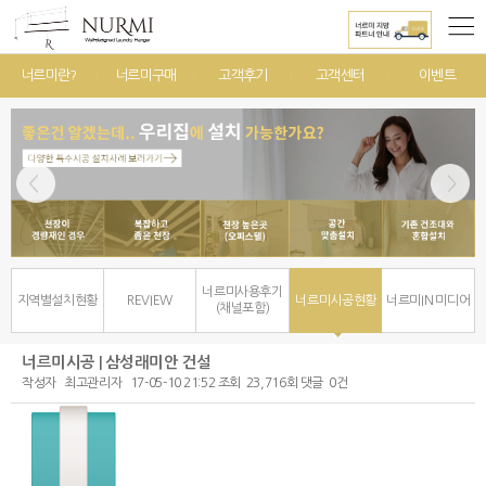
너르미란?
너르미구매
고객후기
고객센터
이벤트
너르미사용후기
지역별설치현황
REVIEW
너르미시공현황
너르미IN 미디어
(채널포함)
너르미시공 | 삼성래미안 건설
작성자
최고관리자
17-05-10 21:52
조회
23,716회
댓글
0건
본문