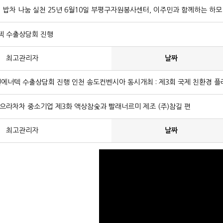
 밥차 나눔 실천 25년 6월10일 부평구자원봉사센터, 이주민과 함께하는 하
너텍 수출상담회 진행
최고관리자
날짜
그린에너텍 수출상담회 진행 인천 송도컨벤시아 동시개최 : 제3회 국제 친환경 
 으라차차 중소기업 제3화 액상참숯과 빨래너르미 제조 (주)참길 편
최고관리자
날짜