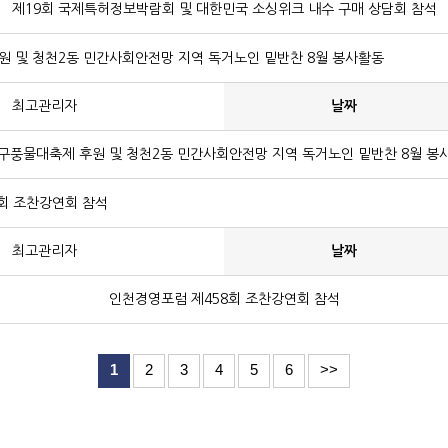
제19회 국제특허정보박람회 및 대한민국 소싱위크 내수 구매 상담회 참석
 및 청천2동 민간사회안전망 지역 독거노인 밑반찬 8월 봉사활동
최고관리자
날짜
구풍물대축제 후원 및 청천2동 민간사회안전망 지역 독거노인 밑반찬 8월 봉
회 조찬강연회 참석
최고관리자
날짜
인천경영포럼 제458회 조찬강연회 참석
1
2
3
4
5
6
>>