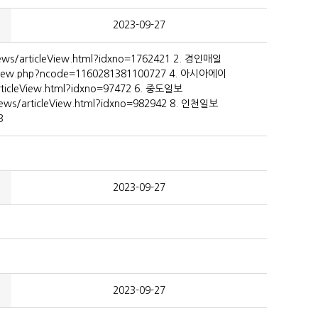
2023-09-27
rticleView.html?idxno=1762421 2. 경인매일
wsview.php?ncode=1160281381100727 4. 아시아에이
articleView.html?idxno=97472 6. 중도일보
ws/articleView.html?idxno=982942 8. 인천일보
3
2023-09-27
2023-09-27