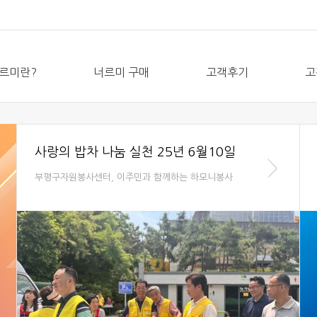
르미란?
너르미 구매
고객후기
고
사랑의 밥차 나눔 실천 25년 6월10일
부평구자원봉사센터, 이주민과 함께하는 하모니봉사