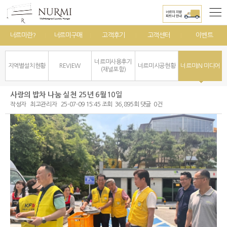
너르미란?
너르미구매
고객후기
고객센터
이벤트
너르미사용후기
지역별설치현황
REVIEW
너르미시공현황
너르미IN 미디어
(채널포함)
사랑의 밥차 나눔 실천 25년 6월10일
작성자
최고관리자
25-07-09 15:45
조회
36,895회
댓글
0건
본문