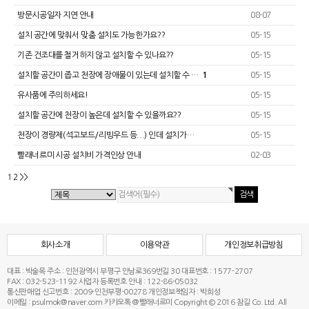
방문시공일자 지연 안내
08-07
설치 공간에 맞춰서 맞춤 설치도 가능한가요??
05-15
기존 건조대를 철거하지 않고 설치할 수 있나요??
05-15
설치할 공간이 좁고 천장에 장애물이 있는데 설치할 수 …
1
05-15
유사품에 주의하세요!
05-15
설치할 공간에 천장이 높은데 설치할 수 있을까요??
05-15
천장이 경량제(석고보드/리빙우드 등...) 인데 설치가…
05-15
빨래너르미 시공 설치비 가격인상 안내
02-03
1
2
>>
회사소개
이용약관
개인정보취급방침
대표 : 박술목
주소 : 인천광역시 부평구 안남로369번길 30
대표번호 : 1577-2707
FAX : 032-523-1192
사업자 등록번호 안내 : 122-86-05032
통신판매업 신고번호 : 2009-인천부평-00278
개인정보책임자 : 박희성
이메일 : psulmok@naver.com
카카오톡 @빨래너르미
Copyright © 2016 참길 Co. Ltd. All