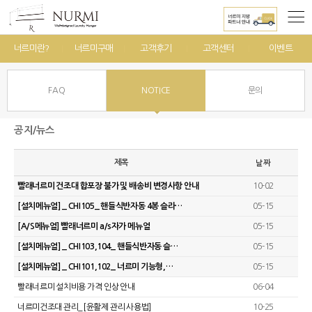
너르미란?
너르미구매
고객후기
고객센터
이벤트
FAQ
NOTICE
문의
공지/뉴스
제목
날짜
빨래너르미 건조대 합포장 불가 및 배송비 변경사항 안내
10-02
[설치메뉴얼] _ CHI105_ 핸들식반자동 4봉 슬라…
05-15
[A/S메뉴얼] 빨래너르미 a/s자가 메뉴얼
05-15
[설치메뉴얼] _ CHI103,104_ 핸들식반자동 슬…
05-15
[설치메뉴얼] _ CHI101,102_ 너르미 기능형,…
05-15
빨래너르미 설치비용 가격 인상 안내
06-04
너르미건조대 관리_[윤활제 관리 사용법]
10-25