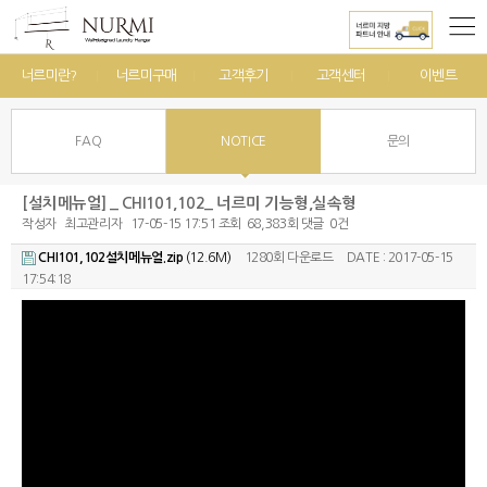
너르미란?
너르미구매
고객후기
고객센터
이벤트
FAQ
NOTICE
문의
[설치메뉴얼] _ CHI101,102_ 너르미 기능형,실속형
작성자
최고관리자
17-05-15 17:51
조회
68,383회
댓글
0건
1280회 다운로드
DATE : 2017-05-15
CHI101,102설치메뉴얼.zip
(12.6M)
17:54:18
본문