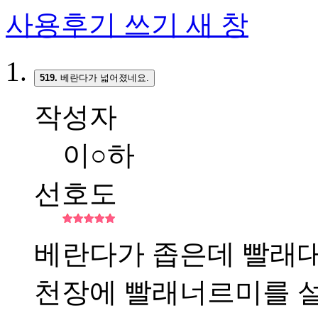
사용후기 쓰기
새 창
519.
베란다가 넓어졌네요.
작성자
이○하
선호도
베란다가 좁은데 빨래
천장에 빨래너르미를 