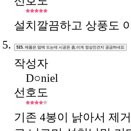
선호도
설치깔끔하고 상풍도 이
515.
제품은 맘에 드는데 시공은 좀,이게 정상인건지 궁금하네요
작성자
D○niel
선호도
기존 4봉이 낡아서 제