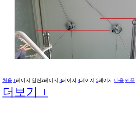
처음
1
페이지
열린
2
페이지
3
페이지
4
페이지
5
페이지
다음
맨끝
더보기 +