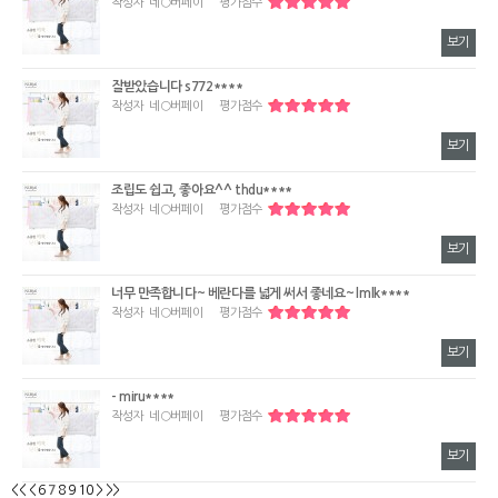
작성자
네○버페이
평가점수
보기
잘받았습니다 s772****
작성자
네○버페이
평가점수
보기
조립도 쉽고, 좋아요^^ thdu****
작성자
네○버페이
평가점수
보기
너무 만족합니다~ 베란다를 넓게 써서 좋네요~ lmlk****
작성자
네○버페이
평가점수
보기
- miru****
작성자
네○버페이
평가점수
보기
7
<<
<
6
8
9
10
>
>>