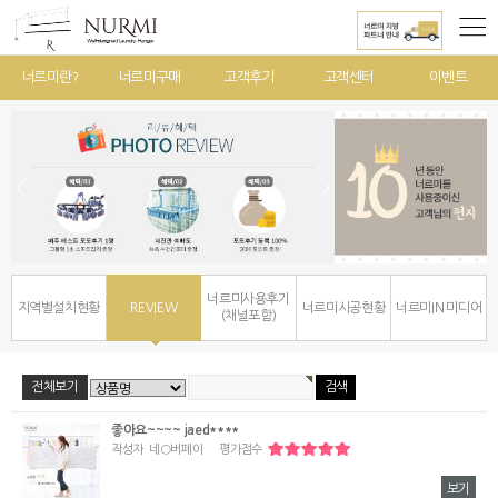
너르미란?
너르미구매
고객후기
고객센터
이벤트
너르미사용후기
지역별설치현황
REVIEW
너르미시공현황
너르미IN 미디어
(채널포함)
전체보기
좋아요~~~~ jaed****
작성자
네○버페이
평가점수
보기