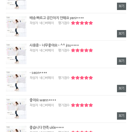
보기
배송 빠르고 공간차지 안해요 yani****
작성자
네○버페이
평가점수
보기
사용중~ 너무좋아요~ ^^ jisu****
작성자
네○버페이
평가점수
보기
- seon****
작성자
네○버페이
평가점수
보기
좋아요 wann****
작성자
네○버페이
평가점수
보기
좋습니다 만족 ukle****