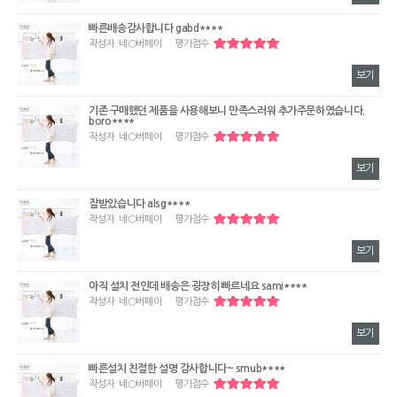
빠른배송감사합니다 gabd****
작성자
네○버페이
평가점수
보기
기존 구매했던 제품을 사용해보니 만족스러워 추가주문하였습니다.
boro****
작성자
네○버페이
평가점수
보기
잘받았습니다 alsg****
작성자
네○버페이
평가점수
보기
아직 설치 전인데 배송은 굉장히 빠르네요 sami****
작성자
네○버페이
평가점수
보기
빠른설치 친절한 설명 감사합니다~ smub****
작성자
네○버페이
평가점수