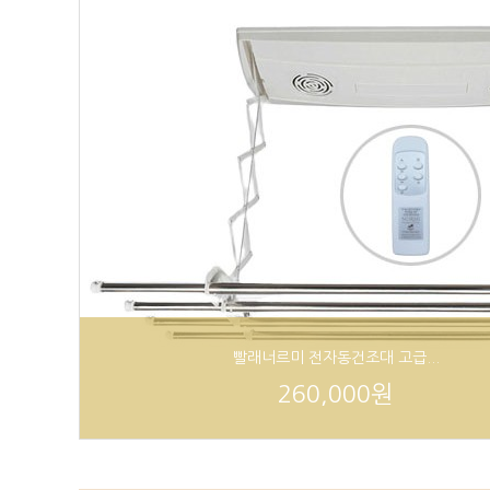
빨래너르미 전자동건조대 고급...
260,000원