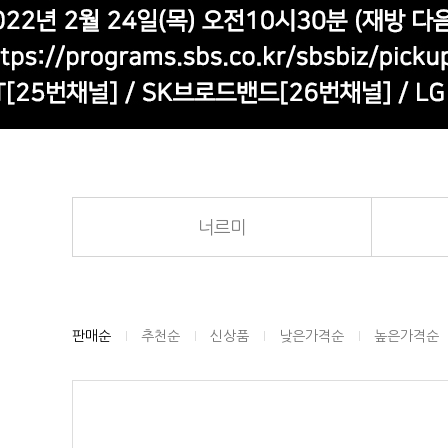
너르미
판매순
추천순
신상품
낮은가격순
높은가격순