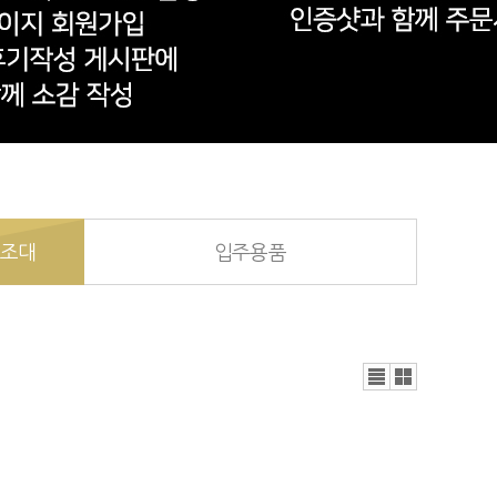
건조대
입주용품
리스
갤러
트뷰
리뷰