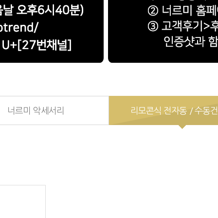
너르미 악세서리
리모콘식 전자동 / 수동