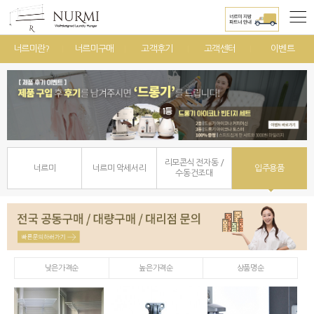
너르미란?
너르미구매
고객후기
고객센터
이벤트
리모콘식 전자동 /
너르미
너르미 악세서리
입주용품
수동건조대
낮은가격순
높은가격순
상품명순