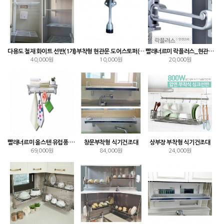
다용도 철재 화이트 선반(1개)
부착형 현관문 도어스토퍼(말발굽)
빨래너르미 락플러스_현관문안전고리 잠금장치
40,000원
10,000원
20,000원
빨래너르미 올스텐 유럽풍 벽부착 선반
창문부착형 식기건조대
상부장 부착형 식기건조대
69,000원
84,000원
24,000원