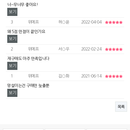
너~무너무 좋아요!
보기
3
위메프
허○윤
2022-04-04
왜 5점 만점이 끝인가요
보기
2
위메프
서○우
2022-02-24
재구매도 아주 만족입니다
보기
1
위메프
김○화
2021-06-14
망설이는건 구매만 늦출뿐
보기
목록