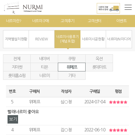
너르미란?
너르미구매
고객후기
고객센터
이벤트
너르미사용후기
지역별설치현황
REVIEW
너르미시공현황
너르미IN 미디어
(채널포함)
전체
네이버
쿠팡
옥션
지마켓
티몬
위메프
롯데마트
롯데홈쇼핑
너르미
기타
번호
구매처
작성자
구매일
평점
5
위메프
심○정
2024-07-04
빨래너르미 좋아요
보기
4
위메프
김○정
2022-06-10