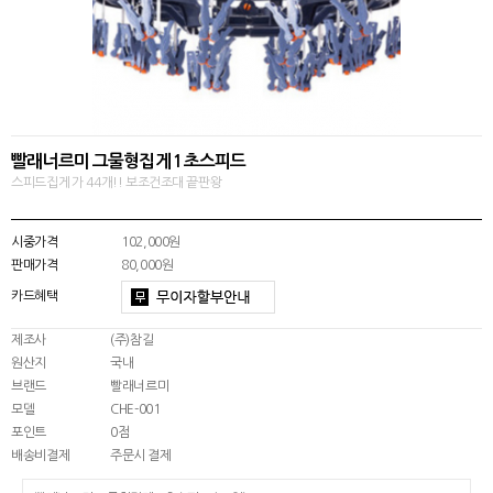
빨래너르미 그물형집게 1초스피드
스피드집게 가 44개!! 보조건조대 끝판왕
시중가격
102,000원
판매가격
80,000원
카드혜택
제조사
(주)참길
원산지
국내
브랜드
빨래너르미
모델
CHE-001
0점
포인트
배송비결제
주문시 결제