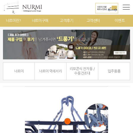
너르미란?
너르미구매
고객후기
고객센터
이벤트
리모콘식 전자동 /
너르미
너르미 악세서리
입주용품
수동건조대