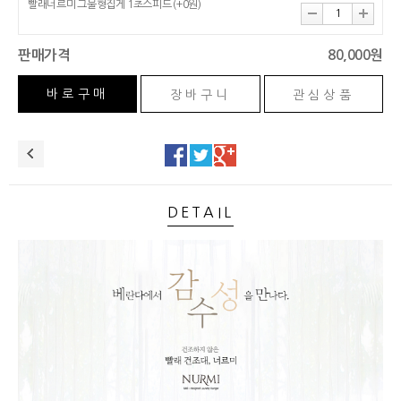
빨래너르미 그물형집게 1초스피드
(+0원)
판매가격
80,000원
관심상품
DETAIL